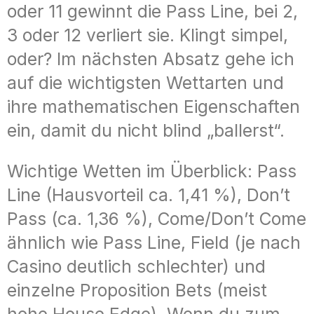
oder 11 gewinnt die Pass Line, bei 2,
3 oder 12 verliert sie. Klingt simpel,
oder? Im nächsten Absatz gehe ich
auf die wichtigsten Wettarten und
ihre mathematischen Eigenschaften
ein, damit du nicht blind „ballerst“.
Wichtige Wetten im Überblick: Pass
Line (Hausvorteil ca. 1,41 %), Don’t
Pass (ca. 1,36 %), Come/Don’t Come
ähnlich wie Pass Line, Field (je nach
Casino deutlich schlechter) und
einzelne Proposition Bets (meist