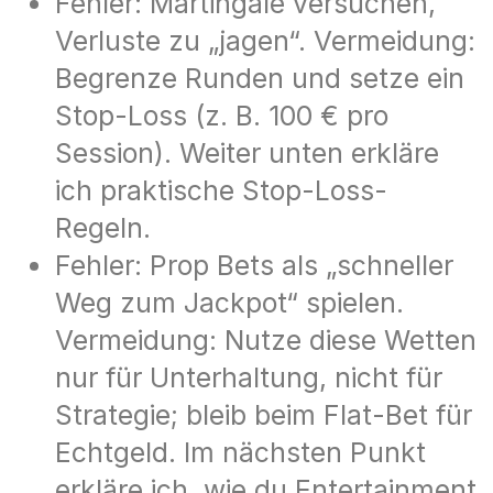
Fehler: Martingale versuchen,
Verluste zu „jagen“. Vermeidung:
Begrenze Runden und setze ein
Stop-Loss (z. B. 100 € pro
Session). Weiter unten erkläre
ich praktische Stop-Loss-
Regeln.
Fehler: Prop Bets als „schneller
Weg zum Jackpot“ spielen.
Vermeidung: Nutze diese Wetten
nur für Unterhaltung, nicht für
Strategie; bleib beim Flat-Bet für
Echtgeld. Im nächsten Punkt
erkläre ich, wie du Entertainment