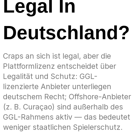
Legal In
Deutschland?
Craps an sich ist legal, aber die
Plattformlizenz entscheidet über
Legalität und Schutz: GGL-
lizenzierte Anbieter unterliegen
deutschem Recht; Offshore-Anbieter
(z. B. Curaçao) sind außerhalb des
GGL-Rahmens aktiv — das bedeutet
weniger staatlichen Spielerschutz.