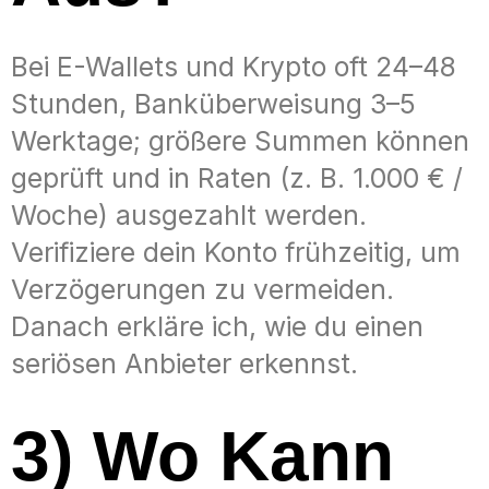
Bei E-Wallets und Krypto oft 24–48
Stunden, Banküberweisung 3–5
Werktage; größere Summen können
geprüft und in Raten (z. B. 1.000 € /
Woche) ausgezahlt werden.
Verifiziere dein Konto frühzeitig, um
Verzögerungen zu vermeiden.
Danach erkläre ich, wie du einen
seriösen Anbieter erkennst.
3) Wo Kann